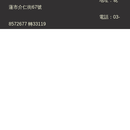
地址：花
蓮市介仁街67號
電話：03-
8572677 轉33119