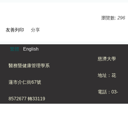
瀏覽數:
296
友善列印
分享
繁體
English
慈濟大學
醫務暨健康管理學系
地址：花
蓮市介仁街67號
電話：03-
8572677 轉33119