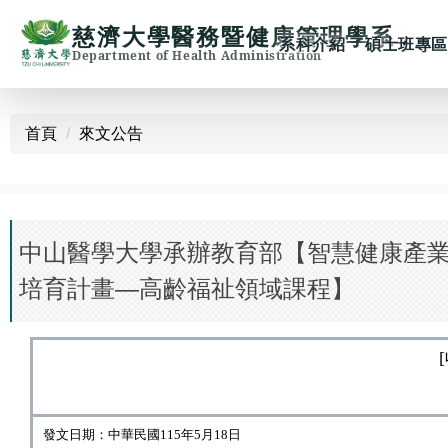
慈濟大學醫務暨健康管理學系
系科介紹
碩士班專區
Department of Health Administration
跳
到
首頁
來文公告
主
要
內
容
區
中山醫學大學承辦教育部【智慧健康產
培育計畫—高齡福祉領域課程】
發文日期：中華民國115年5月18日