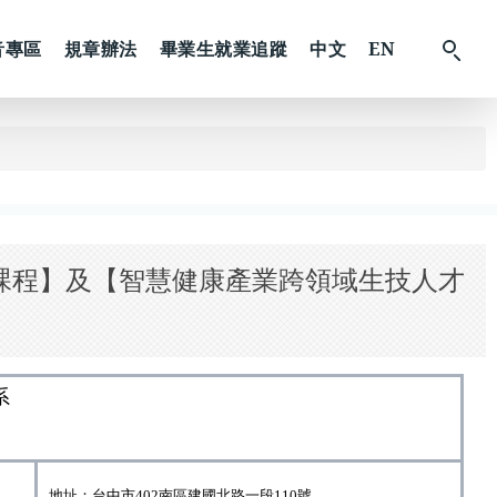
音專區
規章辦法
畢業生就業追蹤
中文
EN
搜
尋
課程】及【智慧健康產業跨領域生技人才
系
地址：台中市402南區建國北路一段110號