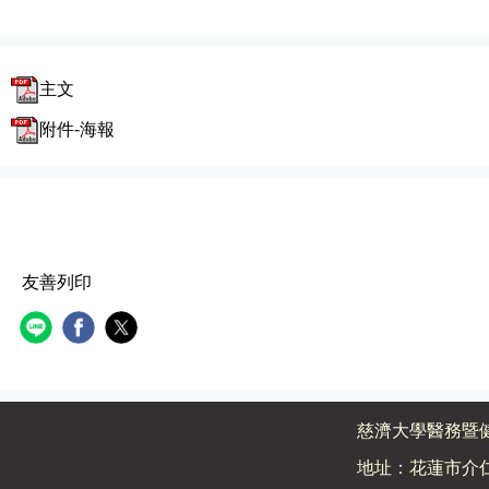
主文
附件-海報
友善列印
慈濟大學醫務暨
地址：花蓮市介仁