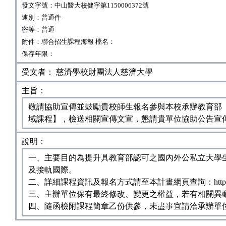
發文字號：中山醫大校健字第1150006372號
速別：普通件
密等：普通
附件：聯合招生課程海報 檔名：
保存年限：
受文者： 慈濟學校財團法人慈濟大學
主旨：
敬請協助宣傳並鼓勵貴校師生報名參與本校承辦教育部
域課程】，檢送相關宣傳文宣，懇請貴單位協助公告宣
說明：
一、主要目的為提升具教育部認可之國內外公私立大學
及接軌國際。
二、詳細課程資訊及報名方式請至本計畫網頁查詢：https:／
三、主辦單位保有最終修改、變更之權益，若有相關異
四、隨函檢附課程簡章乙份供參，未盡事宜請洽承辦單位全齡營