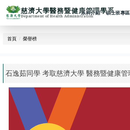
慈濟大學醫務暨健康管理學系
系科介紹
碩士班專區
Department of Health Administration
跳
到
首頁
榮譽榜
主
要
內
容
區
石逸茹同學 考取慈濟大學 醫務暨健康