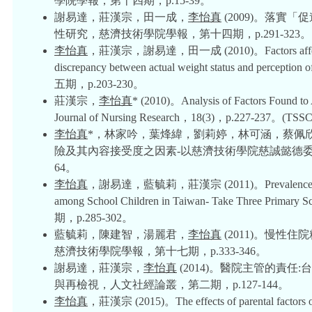
學院學報，第十四期，p.15-39。
謝易達，莊漢宗，田一成，
李怡真
(2009)。落
性研究，慈濟技術學院學報，第十四期，p.291-323。
李怡真
，莊漢宗，謝易達，田一成 (2010)。Factors affecting sel
discrepancy between actual weight status and per
五期，p.203-230。
莊漢宗，
李怡真
* (2010)。Analysis of Factors Found to 
Journal of Nursing Research，18(3)，p.227-237。(TSSC
李怡真
*，林家吟，葉烽緯，劉莉婷，林可涵，蔡佩欣 
險及其內容接受度之因素-以慈濟技術學院慈誠懿德委員
64。
李怡真
，謝易達，藍毓莉，莊漢宗 (2011)。Prevalence of Overwe
among School Children in Taiwan- Take Three P
期，p.285-302。
藍毓莉，陳建智，湯麗君，
李怡真
(2011)。慢
慈濟技術學院學報，第十七期，p.333-346。
謝易達，莊漢宗，
李怡真
(2014)。醫院主管的責任
與再檢視，人文社經論叢，第二期，p.127-144。
李怡真
，莊漢宗 (2015)。The effects of parental factor