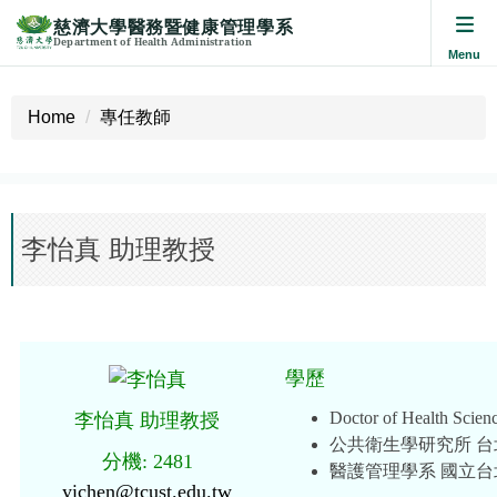
慈濟大學醫務暨健康管理學系
Department of Health Administration
Jump
to
Home
專任教師
the
main
content
block
李怡真 助理教授
學歷
Doctor of Health Scien
李怡真 助理教授
公共衛生學研究所 
分機: 2481
醫護管理學系 國立
yichen@tcust.edu.tw