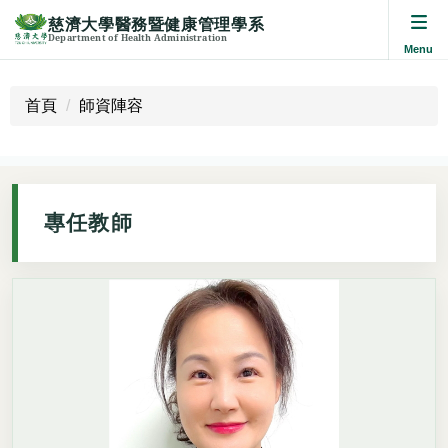
慈濟大學醫務暨健康管理學系
Department of Health Administration
跳
到
首頁
師資陣容
主
要
內
容
區
專任教師