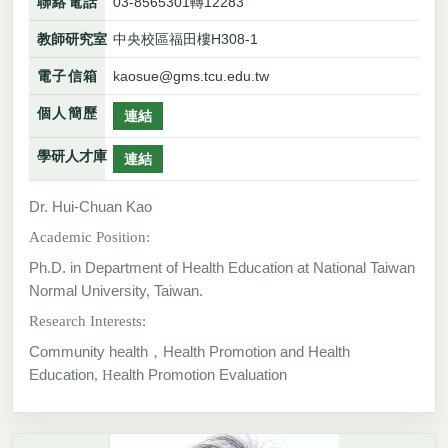
聯絡電話
03-8565301轉12283
教師研究室
中央校區福田樓H308-1
電子信箱
kaosue@gms.tcu.edu.tw
個人簡歷
連結
學研人才庫
連結
Dr. Hui-Chuan Kao
Academic Position:
Ph.D. in Department of Health Education at National Taiwan
Normal University, Taiwan.
Research Interests:
Community health，Health Promotion and Health
Education
ealth Promotion Evaluation
,
H