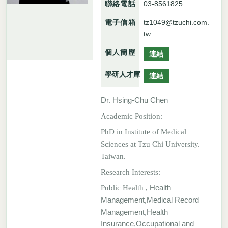
聯絡電話
03-8561825
電子信箱
tz1049@tzuchi.com.
tw
個人簡歷
連結
學研人才庫
連結
Dr. Hsing-Chu Chen
Academic Position:
PhD in Institute of Medical
Sciences at Tzu Chi University.
Taiwan.
Research Interests:
Health
Public Health ,
Management
Medical Record
,
Management,Health
Insurance,Occupational and