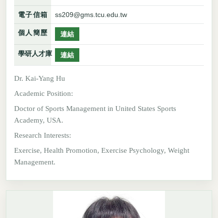
電子信箱
ss209@gms.tcu.edu.tw
個人簡歷
連結
學研人才庫
連結
Dr. Kai-Yang Hu
Academic Position:
Doctor of Sports Management in United States Sports
Academy, USA.
Research Interests:
Exercise, Health Promotion, Exercise Psychology, Weight
Management.