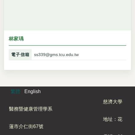
林家瑀
電子信箱
ss339@gms.tcu.edu.tw
繁體
English
慈濟大學
醫務暨健康管理學系
地址：花
蓮市介仁街67號