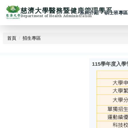
慈濟大學醫務暨健康管理學系
系科介紹
碩士班專區
Department of Health Administration
跳
到
首頁
招生專區
主
要
內
115學年度入學
容
區