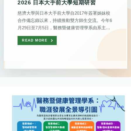
2026 日本大手前大學短期研習
慈濟大學與日本大手前大學自2017年簽署姊妹校
合作備忘錄以來，持續推動雙方師生交流。今年6
月29日至7月5日，醫務暨健康管理學系由系主任
藍毓莉率隊，帶領8位學生(醫管系5位；資管系1
READ MORE
位；經管系2位)赴日本大手前大學展開為期7天的
海外研習課程，透過專業課程、文化體驗及跨國
學生交流，深化國際合作成果。