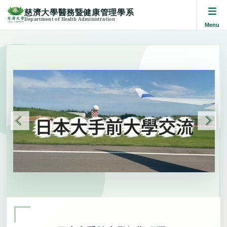
慈濟大學醫務暨健康管理學系
Department of Health Administration
跳
到
主
要
內
容
區
‹
›